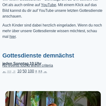
Ort als auch online auf 
YouTube
. Mit einem Klick auf das 
Bild kannst du dir auf YouTube unsere letzten Gottesdienste 
anschauen. 
Auch Kinder sind dabei herzlich eingeladen. Wenn du noch
mehr über unsere Gottesdienste wissen möchtest, schau
mal
hier
.
Gottesdienste demnächst
jeden Sonntag 10 Uhr
No events found within criteria
←
−−
−
10
50
100
+
++
→