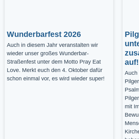
Wunderbarfest 2026
Pil
unt
Auch in diesem Jahr veranstalten wir
zus
wieder unser großes Wunderbar-
auf!
Straßenfest unter dem Motto Pray Eat
Love. Merkt euch den 4. Oktober dafür
Auch 
schon einmal vor, es wird wieder super!
Pilge
Psalm
Pilge
mit I
Bewus
Mensc
Kirch