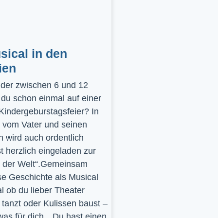
ical in den
ien
inder zwischen 6 und 12
 du schon einmal auf einer
 Kindergeburstagsfeier? In
 vom Vater und seinen
 wird auch ordentlich
st herzlich eingeladen zur
y der Welt“.Gemeinsam
se Geschichte als Musical
l ob du lieber Theater
t, tanzt oder Kulissen baust –
was für dich…Du hast einen