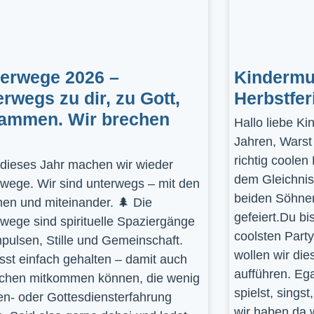
gerwege 2026 –
Kindermus
erwegs zu dir, zu Gott,
Herbstfer
ammen. Wir brechen
Hallo liebe K
Jahren, Warst
richtig coolen
dieses Jahr machen wir wieder
dem Gleichnis
rwege. Wir sind unterwegs – mit den
beiden Söhnen
en und miteinander. 🌲 Die
gefeiert.Du bi
rwege sind spirituelle Spaziergänge
coolsten Part
mpulsen, Stille und Gemeinschaft.
wollen wir die
st einfach gehalten – damit auch
aufführen. Ega
hen mitkommen können, die wenig
spielst, sings
en- oder Gottesdiensterfahrung
wir haben da 