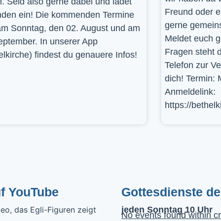
. Seid also gerne dabei und ladet
Freund oder e
den ein! Die kommenden Termine
gerne gemein
am Sonntag, den 02. August und am
Meldet euch g
eptember. In unserer App
Fragen steht d
elkirche) findest du genauere Infos!
Telefon zur V
dich! Termin: 
Anmeldelink:
https://bethel
uf YouTube
Gottesdienste d
jeden Sonntag 10 Uhr
No events found within cr