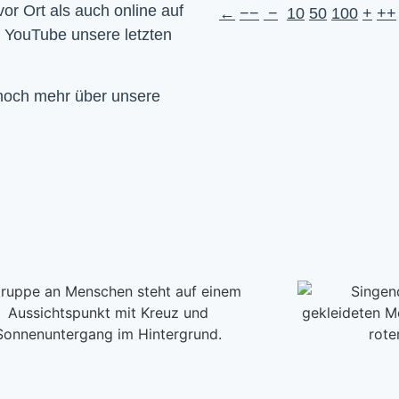
Wir feiern Gottesdienst – Sonntags um 10 Uhr sowohl vor Ort als auch online auf 
←
−−
−
10
50
100
+
++
f YouTube unsere letzten 
 noch mehr über unsere