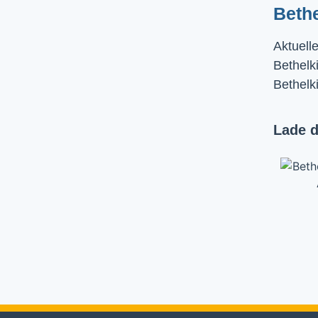
Beth
Aktuell
Bethelki
Bethelk
Lade d