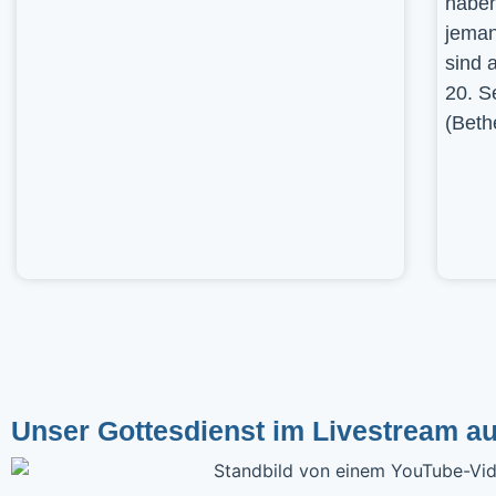
haben
jeman
sind 
20. S
(Beth
Unser Gottesdienst im Livestream a