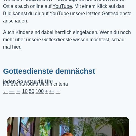
Ort als auch online auf 
YouTube
. Mit einem Klick auf das 
Bild kannst du dir auf YouTube unsere letzten Gottesdienste 
anschauen. 
Auch Kinder sind dabei herzlich eingeladen. Wenn du noch
mehr über unsere Gottesdienste wissen möchtest, schau
mal
hier
.
Gottesdienste demnächst
jeden Sonntag 10 Uhr
No events found within criteria
←
−−
−
10
50
100
+
++
→