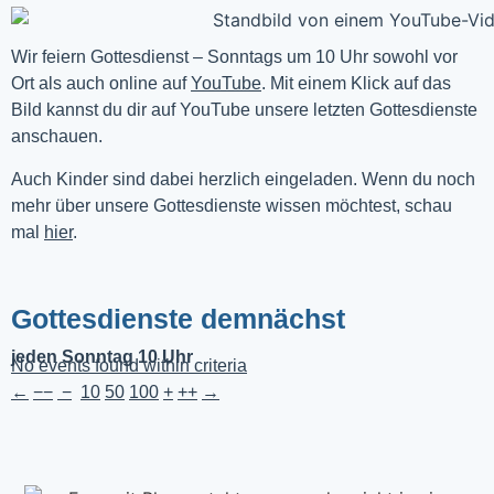
Wir feiern Gottesdienst – Sonntags um 10 Uhr sowohl vor 
Ort als auch online auf 
YouTube
. Mit einem Klick auf das 
Bild kannst du dir auf YouTube unsere letzten Gottesdienste 
anschauen. 
Auch Kinder sind dabei herzlich eingeladen. Wenn du noch
mehr über unsere Gottesdienste wissen möchtest, schau
mal
hier
.
Gottesdienste demnächst
jeden Sonntag 10 Uhr
No events found within criteria
←
−−
−
10
50
100
+
++
→