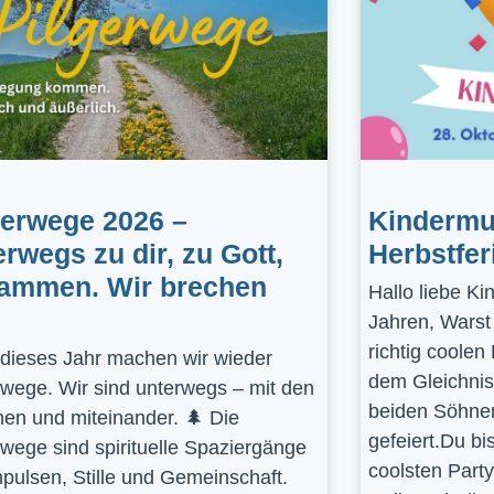
gerwege 2026 –
Kindermus
erwegs zu dir, zu Gott,
Herbstfer
ammen. Wir brechen
Hallo liebe K
Jahren, Warst
richtig coolen
dieses Jahr machen wir wieder
dem Gleichnis
rwege. Wir sind unterwegs – mit den
beiden Söhnen
en und miteinander. 🌲 Die
gefeiert.Du bi
rwege sind spirituelle Spaziergänge
coolsten Part
mpulsen, Stille und Gemeinschaft.