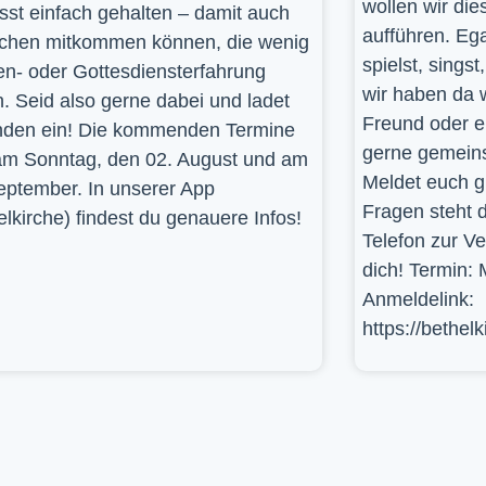
wollen wir die
st einfach gehalten – damit auch
aufführen. Ega
hen mitkommen können, die wenig
spielst, sings
en- oder Gottesdiensterfahrung
wir haben da 
. Seid also gerne dabei und ladet
Freund oder e
den ein! Die kommenden Termine
gerne gemein
am Sonntag, den 02. August und am
Meldet euch g
eptember. In unserer App
Fragen steht d
elkirche) findest du genauere Infos!
Telefon zur V
dich! Termin: 
Anmeldelink:
https://bethel