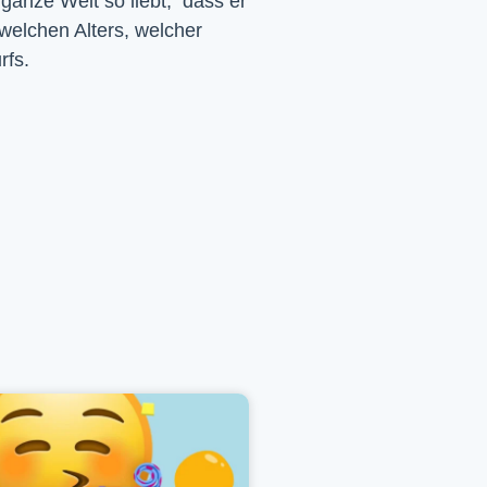
 ganze Welt so liebt, dass er
 welchen Alters, welcher
rfs.