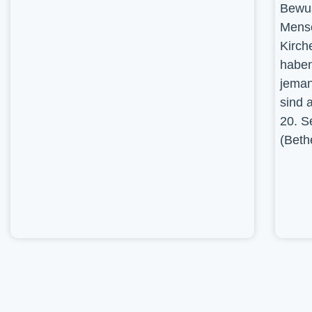
Bewus
Mensc
Kirch
haben
jeman
sind 
20. S
(Beth