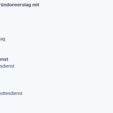
ründonnerstag mit
tag
enst
sdienst
ttesdienst