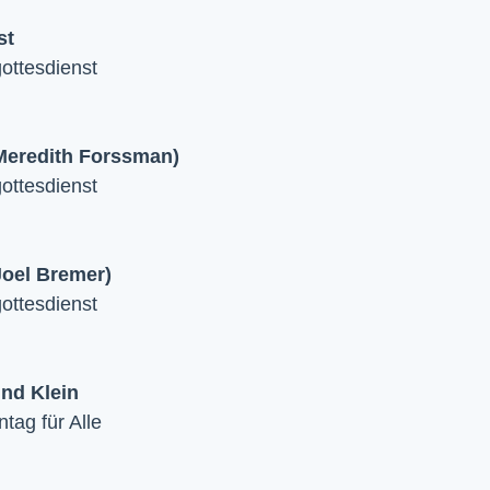
st
ttesdienst
 Meredith Forssman)
ttesdienst
Joel Bremer)
ttesdienst
und Klein
tag für Alle