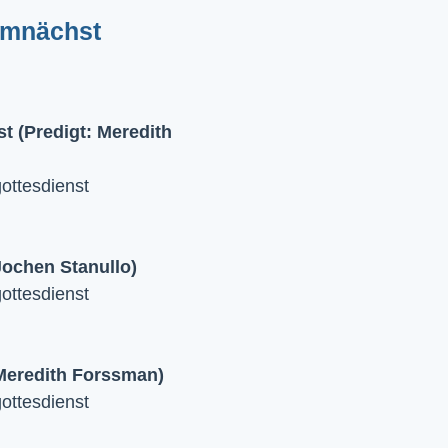
emnächst
 (Predigt: Meredith
ttesdienst
Jochen Stanullo)
ttesdienst
 Meredith Forssman)
ttesdienst