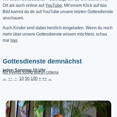
Ort als auch online auf 
YouTube
. Mit einem Klick auf das 
Bild kannst du dir auf YouTube unsere letzten Gottesdienste 
anschauen. 
Auch Kinder sind dabei herzlich eingeladen. Wenn du noch
mehr über unsere Gottesdienste wissen möchtest, schau
mal
hier
.
Gottesdienste demnächst
jeden Sonntag 10 Uhr
No events found within criteria
←
−−
−
10
50
100
+
++
→