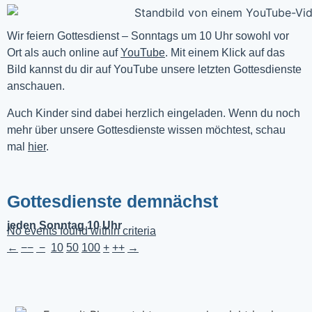
Wir feiern Gottesdienst – Sonntags um 10 Uhr sowohl vor 
Ort als auch online auf 
YouTube
. Mit einem Klick auf das 
Bild kannst du dir auf YouTube unsere letzten Gottesdienste 
anschauen. 
Auch Kinder sind dabei herzlich eingeladen. Wenn du noch
mehr über unsere Gottesdienste wissen möchtest, schau
mal
hier
.
Gottesdienste demnächst
jeden Sonntag 10 Uhr
No events found within criteria
←
−−
−
10
50
100
+
++
→