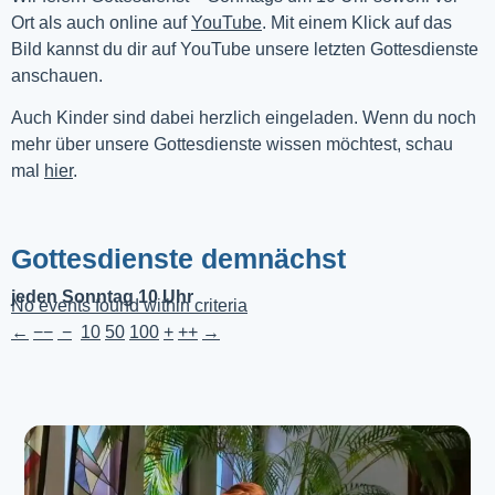
Ort als auch online auf 
YouTube
. Mit einem Klick auf das 
Bild kannst du dir auf YouTube unsere letzten Gottesdienste 
anschauen. 
Auch Kinder sind dabei herzlich eingeladen. Wenn du noch
mehr über unsere Gottesdienste wissen möchtest, schau
mal
hier
.
Gottesdienste demnächst
jeden Sonntag 10 Uhr
No events found within criteria
←
−−
−
10
50
100
+
++
→