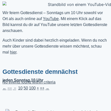
Wir feiern Gottesdienst – Sonntags um 10 Uhr sowohl vor 
Ort als auch online auf 
YouTube
. Mit einem Klick auf das 
Bild kannst du dir auf YouTube unsere letzten Gottesdienste 
anschauen. 
Auch Kinder sind dabei herzlich eingeladen. Wenn du noch
mehr über unsere Gottesdienste wissen möchtest, schau
mal
hier
.
Gottesdienste demnächst
jeden Sonntag 10 Uhr
No events found within criteria
←
−−
−
10
50
100
+
++
→