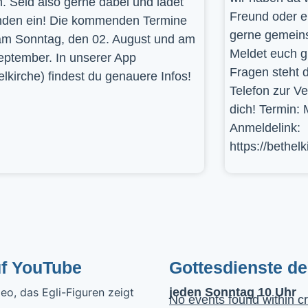
. Seid also gerne dabei und ladet
Freund oder e
den ein! Die kommenden Termine
gerne gemein
am Sonntag, den 02. August und am
Meldet euch g
eptember. In unserer App
Fragen steht d
elkirche) findest du genauere Infos!
Telefon zur V
dich! Termin: 
Anmeldelink:
https://bethel
uf YouTube
Gottesdienste d
jeden Sonntag 10 Uhr
No events found within cr