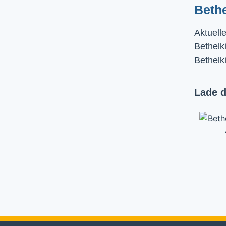
Beth
Aktuell
Bethelki
Bethelk
Lade d