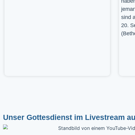
haben
jeman
sind 
20. S
(Beth
Unser Gottesdienst im Livestream a