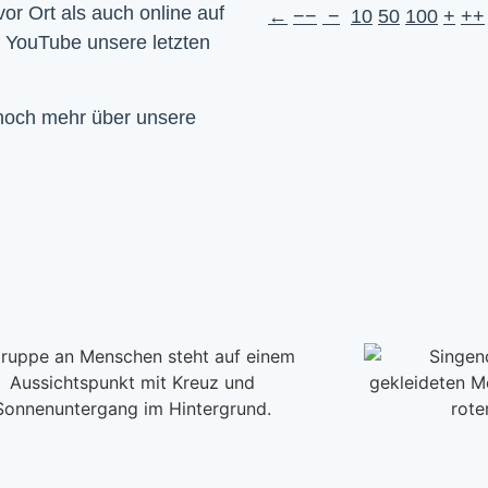
Wir feiern Gottesdienst – Sonntags um 10 Uhr sowohl vor Ort als auch online auf 
←
−−
−
10
50
100
+
++
f YouTube unsere letzten 
 noch mehr über unsere