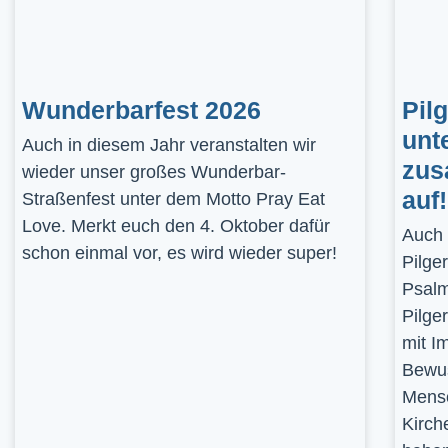
Wunderbarfest 2026
Pil
unt
Auch in diesem Jahr veranstalten wir
zus
wieder unser großes Wunderbar-
auf!
Straßenfest unter dem Motto Pray Eat
Love. Merkt euch den 4. Oktober dafür
Auch 
schon einmal vor, es wird wieder super!
Pilge
Psalm
Pilge
mit I
Bewus
Mensc
Kirch