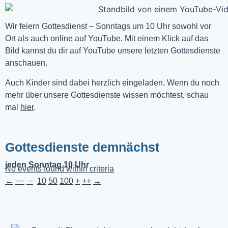
Wir feiern Gottesdienst – Sonntags um 10 Uhr sowohl vor 
Ort als auch online auf 
YouTube
. Mit einem Klick auf das 
Bild kannst du dir auf YouTube unsere letzten Gottesdienste 
anschauen. 
Auch Kinder sind dabei herzlich eingeladen. Wenn du noch
mehr über unsere Gottesdienste wissen möchtest, schau
mal
hier
.
Gottesdienste demnächst
jeden Sonntag 10 Uhr
No events found within criteria
←
−−
−
10
50
100
+
++
→