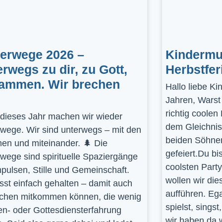
gerwege 2026 –
Kindermus
erwegs zu dir, zu Gott,
Herbstfer
ammen. Wir brechen
Hallo liebe K
Jahren, Warst
richtig coolen
dieses Jahr machen wir wieder
dem Gleichnis
rwege. Wir sind unterwegs – mit den
beiden Söhnen
en und miteinander. 🌲 Die
gefeiert.Du bi
rwege sind spirituelle Spaziergänge
coolsten Part
mpulsen, Stille und Gemeinschaft.
wollen wir die
st einfach gehalten – damit auch
aufführen. Ega
hen mitkommen können, die wenig
spielst, sings
en- oder Gottesdiensterfahrung
wir haben da 