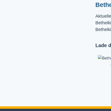
Beth
Aktuell
Bethelki
Bethelk
Lade d