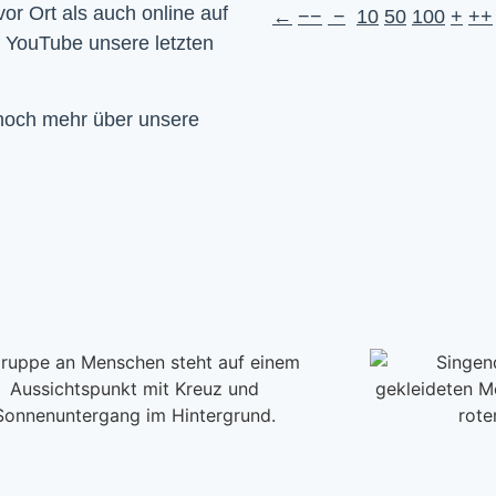
Wir feiern Gottesdienst – Sonntags um 10 Uhr sowohl vor Ort als auch online auf 
←
−−
−
10
50
100
+
++
f YouTube unsere letzten 
 noch mehr über unsere