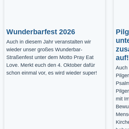
Wunderbarfest 2026
Pil
unt
Auch in diesem Jahr veranstalten wir
zus
wieder unser großes Wunderbar-
auf!
Straßenfest unter dem Motto Pray Eat
Love. Merkt euch den 4. Oktober dafür
Auch 
schon einmal vor, es wird wieder super!
Pilge
Psalm
Pilge
mit I
Bewus
Mensc
Kirch