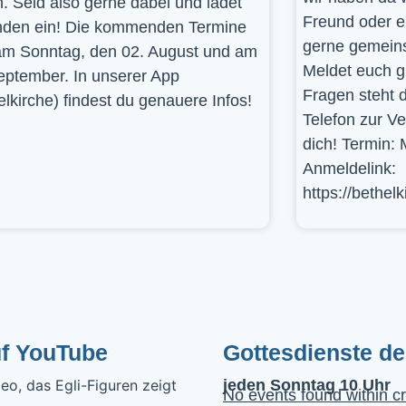
. Seid also gerne dabei und ladet
Freund oder e
den ein! Die kommenden Termine
gerne gemein
am Sonntag, den 02. August und am
Meldet euch g
eptember. In unserer App
Fragen steht d
elkirche) findest du genauere Infos!
Telefon zur V
dich! Termin: 
Anmeldelink:
https://bethel
uf YouTube
Gottesdienste d
jeden Sonntag 10 Uhr
No events found within cr