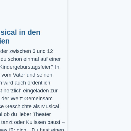
ical in den
ien
inder zwischen 6 und 12
 du schon einmal auf einer
 Kindergeburstagsfeier? In
 vom Vater und seinen
 wird auch ordentlich
st herzlich eingeladen zur
y der Welt“.Gemeinsam
se Geschichte als Musical
l ob du lieber Theater
t, tanzt oder Kulissen baust –
was für dich…Du hast einen