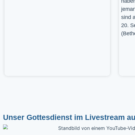
haben
jeman
sind 
20. S
(Beth
Unser Gottesdienst im Livestream a