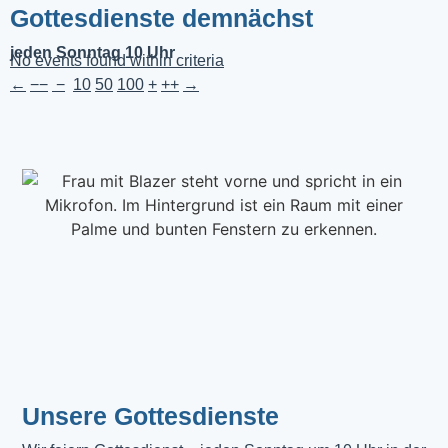
Gottesdienste demnächst
jeden Sonntag 10 Uhr
No events found within criteria
←
−−
−
10
50
100
+
++
→
Unsere Gottesdienste