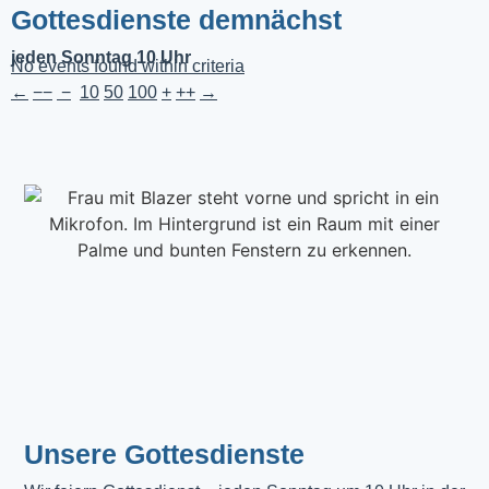
Gottesdienste demnächst
jeden Sonntag 10 Uhr
No events found within criteria
←
−−
−
10
50
100
+
++
→
Unsere Gottesdienste