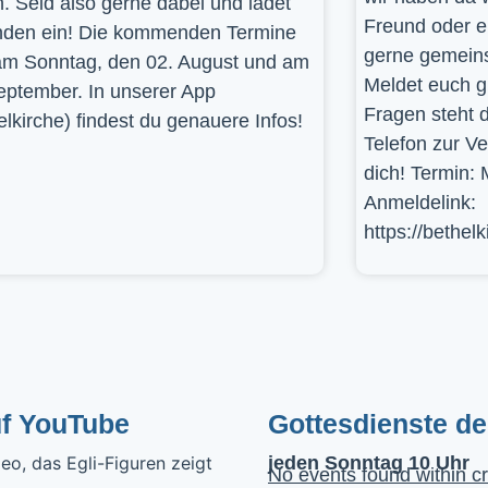
. Seid also gerne dabei und ladet
Freund oder e
den ein! Die kommenden Termine
gerne gemein
am Sonntag, den 02. August und am
Meldet euch g
eptember. In unserer App
Fragen steht d
elkirche) findest du genauere Infos!
Telefon zur V
dich! Termin: 
Anmeldelink:
https://bethel
uf YouTube
Gottesdienste d
jeden Sonntag 10 Uhr
No events found within cr