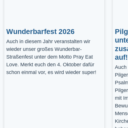
Wunderbarfest 2026
Pil
unt
Auch in diesem Jahr veranstalten wir
zus
wieder unser großes Wunderbar-
auf!
Straßenfest unter dem Motto Pray Eat
Love. Merkt euch den 4. Oktober dafür
Auch 
schon einmal vor, es wird wieder super!
Pilge
Psalm
Pilge
mit I
Bewus
Mensc
Kirch