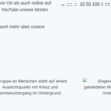
Wir feiern Gottesdienst – Sonntags um 10 Uhr sowohl vor Ort als auch online auf 
←
−−
−
10
50
100
+
++
f YouTube unsere letzten 
 noch mehr über unsere