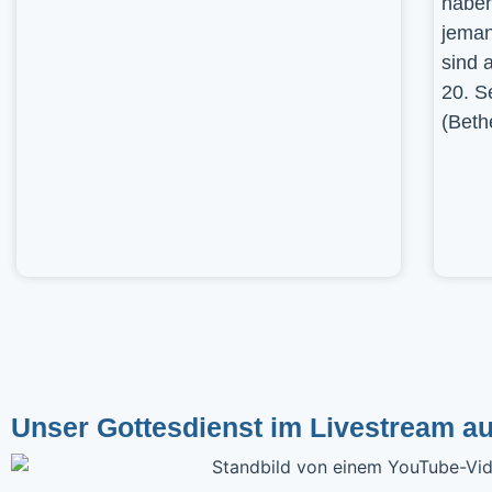
haben
jeman
sind 
20. S
(Beth
Unser Gottesdienst im Livestream a