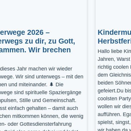
gerwege 2026 –
Kindermus
erwegs zu dir, zu Gott,
Herbstfer
ammen. Wir brechen
Hallo liebe K
Jahren, Warst
richtig coolen
dieses Jahr machen wir wieder
dem Gleichnis
rwege. Wir sind unterwegs – mit den
beiden Söhnen
en und miteinander. 🌲 Die
gefeiert.Du bi
rwege sind spirituelle Spaziergänge
coolsten Part
mpulsen, Stille und Gemeinschaft.
wollen wir die
st einfach gehalten – damit auch
aufführen. Ega
hen mitkommen können, die wenig
spielst, sings
en- oder Gottesdiensterfahrung
wir haben da 