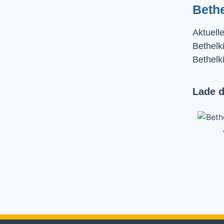
Beth
Aktuell
Bethelki
Bethelk
Lade d