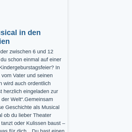
ical in den
ien
inder zwischen 6 und 12
 du schon einmal auf einer
 Kindergeburstagsfeier? In
 vom Vater und seinen
 wird auch ordentlich
st herzlich eingeladen zur
y der Welt“.Gemeinsam
se Geschichte als Musical
l ob du lieber Theater
t, tanzt oder Kulissen baust –
was für dich…Du hast einen