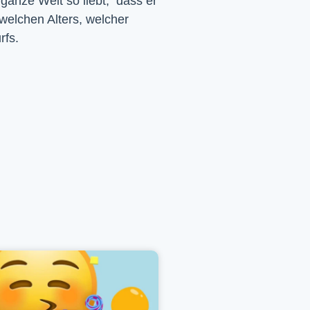
 ganze Welt so liebt, dass er
 welchen Alters, welcher
rfs.