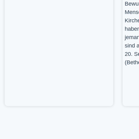
Bewus
Mensc
Kirch
haben
jeman
sind 
20. S
(Beth