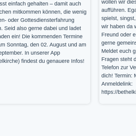
wollen wir die
st einfach gehalten – damit auch
aufführen. Ega
hen mitkommen können, die wenig
spielst, sings
en- oder Gottesdiensterfahrung
wir haben da 
. Seid also gerne dabei und ladet
Freund oder e
den ein! Die kommenden Termine
gerne gemein
am Sonntag, den 02. August und am
Meldet euch g
eptember. In unserer App
Fragen steht d
elkirche) findest du genauere Infos!
Telefon zur V
dich! Termin: 
Anmeldelink:
https://bethel