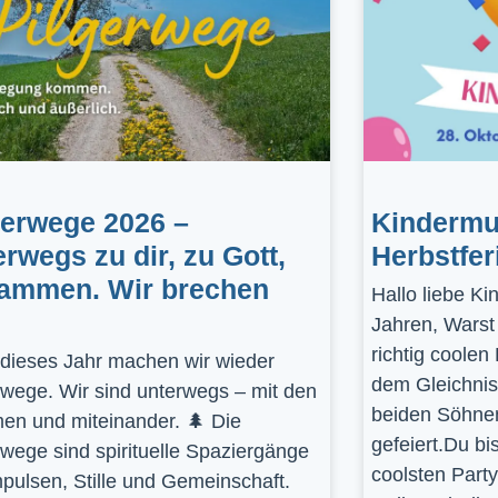
gerwege 2026 –
Kindermus
erwegs zu dir, zu Gott,
Herbstfer
ammen. Wir brechen
Hallo liebe K
Jahren, Warst
richtig coolen
dieses Jahr machen wir wieder
dem Gleichnis
rwege. Wir sind unterwegs – mit den
beiden Söhnen
en und miteinander. 🌲 Die
gefeiert.Du bi
rwege sind spirituelle Spaziergänge
coolsten Part
mpulsen, Stille und Gemeinschaft.