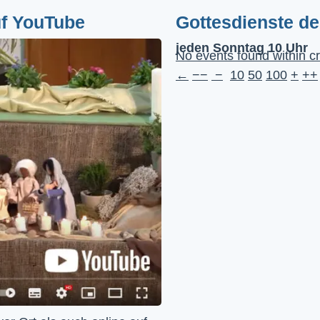
uf YouTube
Gottesdienste d
jeden Sonntag 10 Uhr
No events found within cr
←
−−
−
10
50
100
+
++