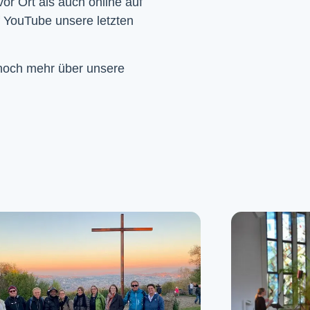
Wir feiern Gottesdienst – Sonntags um 10 Uhr sowohl vor Ort als auch online auf 
f YouTube unsere letzten 
 noch mehr über unsere