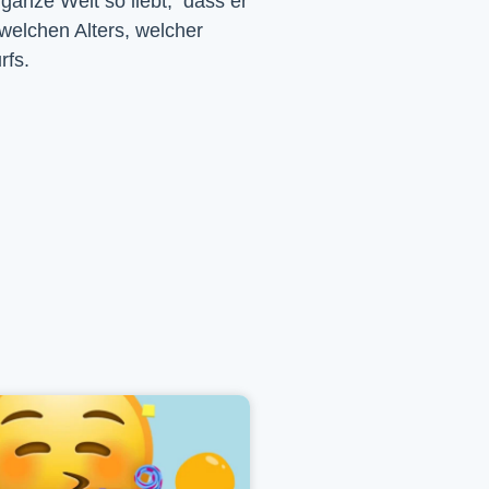
 ganze Welt so liebt, dass er
 welchen Alters, welcher
rfs.