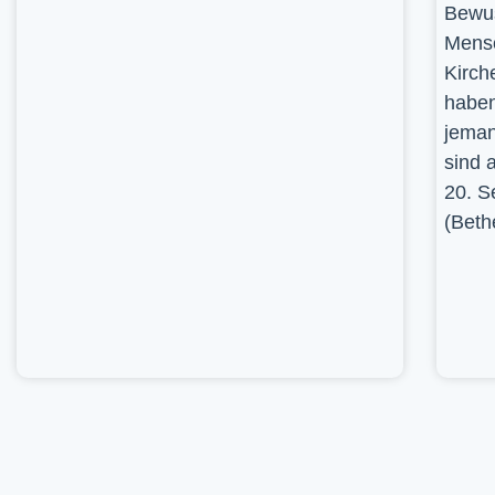
Bewus
Mensc
Kirch
haben
jeman
sind 
20. S
(Beth