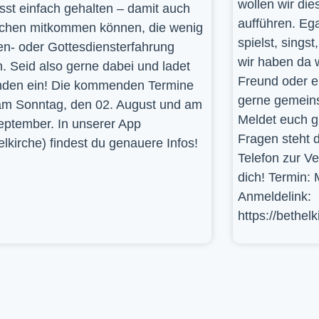
wollen wir die
st einfach gehalten – damit auch
aufführen. Ega
hen mitkommen können, die wenig
spielst, sings
en- oder Gottesdiensterfahrung
wir haben da 
. Seid also gerne dabei und ladet
Freund oder e
den ein! Die kommenden Termine
gerne gemein
am Sonntag, den 02. August und am
Meldet euch g
eptember. In unserer App
Fragen steht d
elkirche) findest du genauere Infos!
Telefon zur V
dich! Termin: 
Anmeldelink:
https://bethel