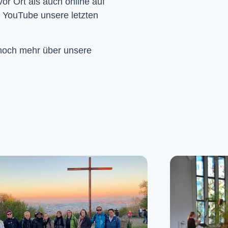
Wir feiern Gottesdienst – Sonntags um 10 Uhr sowohl vor Ort als auch online auf 
f YouTube unsere letzten 
 noch mehr über unsere