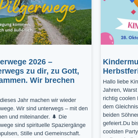
gerwege 2026 –
Kindermus
erwegs zu dir, zu Gott,
Herbstfer
ammen. Wir brechen
Hallo liebe K
Jahren, Warst
richtig coolen
dieses Jahr machen wir wieder
dem Gleichnis
rwege. Wir sind unterwegs – mit den
beiden Söhnen
en und miteinander. 🌲 Die
gefeiert.Du bi
rwege sind spirituelle Spaziergänge
coolsten Part
mpulsen, Stille und Gemeinschaft.