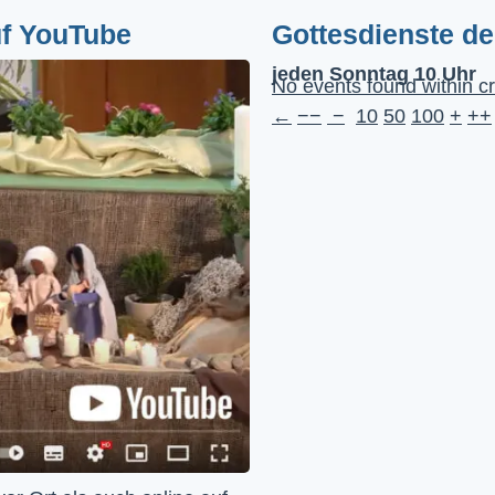
uf YouTube
Gottesdienste d
jeden Sonntag 10 Uhr
No events found within cr
←
−−
−
10
50
100
+
++