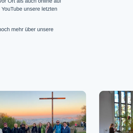
Wir feiern Gottesdienst – Sonntags um 10 Uhr sowohl vor Ort als auch online auf 
f YouTube unsere letzten 
 noch mehr über unsere