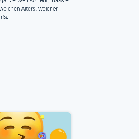
 ganze Welt so liebt, dass er
 welchen Alters, welcher
rfs.