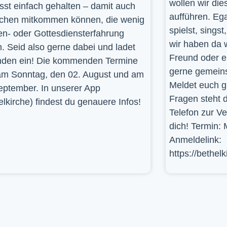
wollen wir die
st einfach gehalten – damit auch
aufführen. Ega
hen mitkommen können, die wenig
spielst, sings
en- oder Gottesdiensterfahrung
wir haben da 
. Seid also gerne dabei und ladet
Freund oder e
den ein! Die kommenden Termine
gerne gemein
am Sonntag, den 02. August und am
Meldet euch g
eptember. In unserer App
Fragen steht d
elkirche) findest du genauere Infos!
Telefon zur V
dich! Termin: 
Anmeldelink:
https://bethel