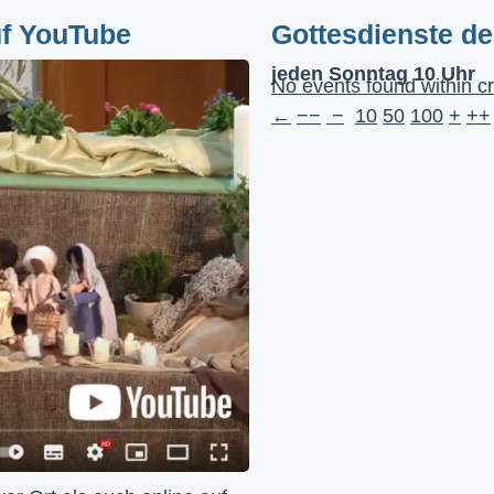
uf YouTube
Gottesdienste d
jeden Sonntag 10 Uhr
No events found within cr
←
−−
−
10
50
100
+
++