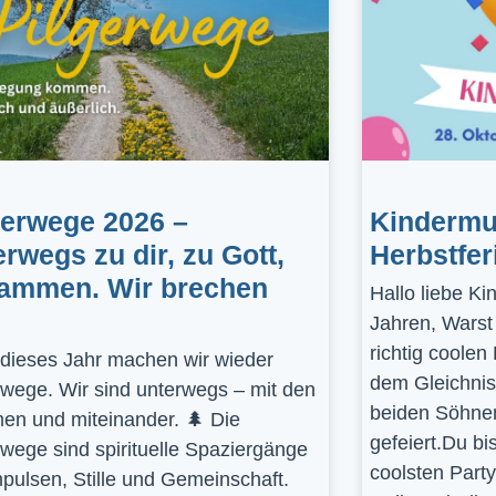
gerwege 2026 –
Kindermus
erwegs zu dir, zu Gott,
Herbstfer
ammen. Wir brechen
Hallo liebe K
Jahren, Warst
richtig coolen
dieses Jahr machen wir wieder
dem Gleichnis
rwege. Wir sind unterwegs – mit den
beiden Söhnen
en und miteinander. 🌲 Die
gefeiert.Du bi
rwege sind spirituelle Spaziergänge
coolsten Part
mpulsen, Stille und Gemeinschaft.