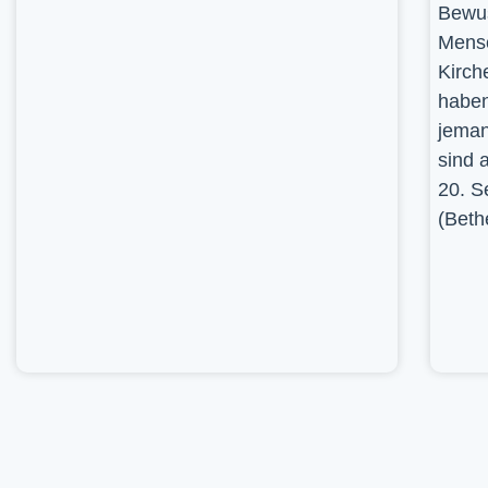
Bewus
Mensc
Kirch
haben
jeman
sind 
20. S
(Beth