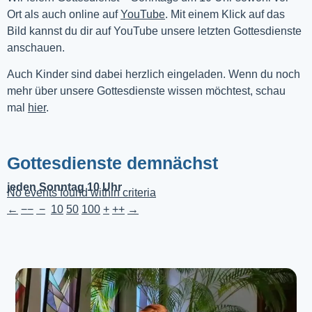
Ort als auch online auf 
YouTube
. Mit einem Klick auf das 
Bild kannst du dir auf YouTube unsere letzten Gottesdienste 
anschauen. 
Auch Kinder sind dabei herzlich eingeladen. Wenn du noch
mehr über unsere Gottesdienste wissen möchtest, schau
mal
hier
.
Gottesdienste demnächst
jeden Sonntag 10 Uhr
No events found within criteria
←
−−
−
10
50
100
+
++
→