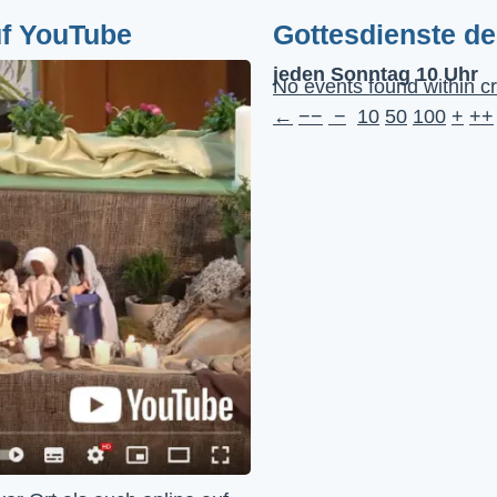
uf YouTube
Gottesdienste d
jeden Sonntag 10 Uhr
No events found within cr
←
−−
−
10
50
100
+
++