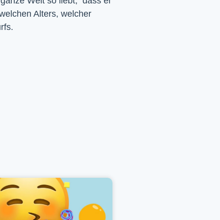
 ganze Welt so liebt, dass er
 welchen Alters, welcher
rfs.