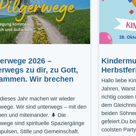
gerwege 2026 –
Kindermus
erwegs zu dir, zu Gott,
Herbstfer
ammen. Wir brechen
Hallo liebe K
Jahren, Warst
richtig coolen
dieses Jahr machen wir wieder
dem Gleichnis
rwege. Wir sind unterwegs – mit den
beiden Söhnen
en und miteinander. 🌲 Die
gefeiert.Du bi
rwege sind spirituelle Spaziergänge
coolsten Part
mpulsen, Stille und Gemeinschaft.