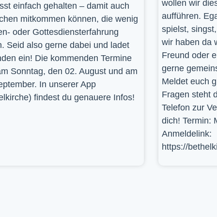
wollen wir die
st einfach gehalten – damit auch
aufführen. Ega
hen mitkommen können, die wenig
spielst, sings
en- oder Gottesdiensterfahrung
wir haben da 
. Seid also gerne dabei und ladet
Freund oder e
den ein! Die kommenden Termine
gerne gemein
am Sonntag, den 02. August und am
Meldet euch g
eptember. In unserer App
Fragen steht d
elkirche) findest du genauere Infos!
Telefon zur V
dich! Termin: 
Anmeldelink:
https://bethel