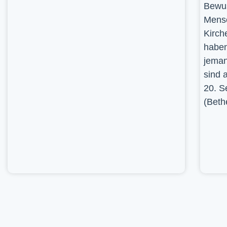
Bewus
Mensc
Kirch
haben
jeman
sind 
20. S
(Beth