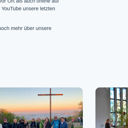
Wir feiern Gottesdienst – Sonntags um 10 Uhr sowohl vor Ort als auch online auf 
f YouTube unsere letzten 
 noch mehr über unsere