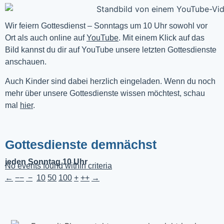
Wir feiern Gottesdienst – Sonntags um 10 Uhr sowohl vor 
Ort als auch online auf 
YouTube
. Mit einem Klick auf das 
Bild kannst du dir auf YouTube unsere letzten Gottesdienste 
anschauen. 
Auch Kinder sind dabei herzlich eingeladen. Wenn du noch
mehr über unsere Gottesdienste wissen möchtest, schau
mal
hier
.
Gottesdienste demnächst
jeden Sonntag 10 Uhr
No events found within criteria
←
−−
−
10
50
100
+
++
→