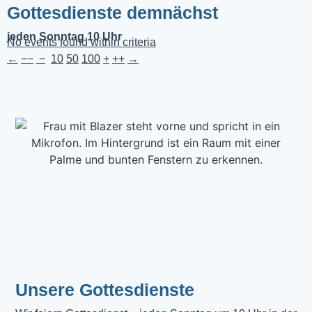
Gottesdienste demnächst
jeden Sonntag 10 Uhr
No events found within criteria
←
−−
−
10
50
100
+
++
→
Unsere Gottesdienste