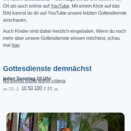
Ort als auch online auf 
YouTube
. Mit einem Klick auf das 
Bild kannst du dir auf YouTube unsere letzten Gottesdienste 
anschauen. 
Auch Kinder sind dabei herzlich eingeladen. Wenn du noch
mehr über unsere Gottesdienste wissen möchtest, schau
mal
hier
.
Gottesdienste demnächst
jeden Sonntag 10 Uhr
No events found within criteria
←
−−
−
10
50
100
+
++
→