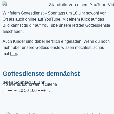
Wir feiern Gottesdienst – Sonntags um 10 Uhr sowohl vor 
Ort als auch online auf 
YouTube
. Mit einem Klick auf das 
Bild kannst du dir auf YouTube unsere letzten Gottesdienste 
anschauen. 
Auch Kinder sind dabei herzlich eingeladen. Wenn du noch
mehr über unsere Gottesdienste wissen möchtest, schau
mal
hier
.
Gottesdienste demnächst
jeden Sonntag 10 Uhr
No events found within criteria
←
−−
−
10
50
100
+
++
→