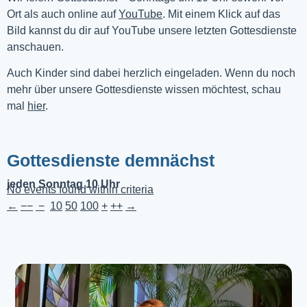
Ort als auch online auf 
YouTube
. Mit einem Klick auf das 
Bild kannst du dir auf YouTube unsere letzten Gottesdienste 
anschauen. 
Auch Kinder sind dabei herzlich eingeladen. Wenn du noch
mehr über unsere Gottesdienste wissen möchtest, schau
mal
hier
.
Gottesdienste demnächst
jeden Sonntag 10 Uhr
No events found within criteria
←
−−
−
10
50
100
+
++
→