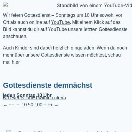
Wir feiern Gottesdienst – Sonntags um 10 Uhr sowohl vor 
Ort als auch online auf 
YouTube
. Mit einem Klick auf das 
Bild kannst du dir auf YouTube unsere letzten Gottesdienste 
anschauen. 
Auch Kinder sind dabei herzlich eingeladen. Wenn du noch
mehr über unsere Gottesdienste wissen möchtest, schau
mal
hier
.
Gottesdienste demnächst
jeden Sonntag 10 Uhr
No events found within criteria
←
−−
−
10
50
100
+
++
→