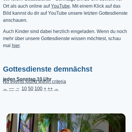
Ort als auch online auf 
YouTube
. Mit einem Klick auf das 
Bild kannst du dir auf YouTube unsere letzten Gottesdienste 
anschauen. 
Auch Kinder sind dabei herzlich eingeladen. Wenn du noch
mehr über unsere Gottesdienste wissen möchtest, schau
mal
hier
.
Gottesdienste demnächst
jeden Sonntag 10 Uhr
No events found within criteria
←
−−
−
10
50
100
+
++
→