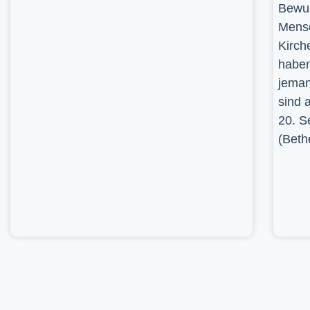
Bewus
Mensc
Kirch
haben
jeman
sind 
20. S
(Beth