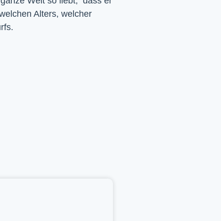
 ganze Welt so liebt, dass er
 welchen Alters, welcher
rfs.