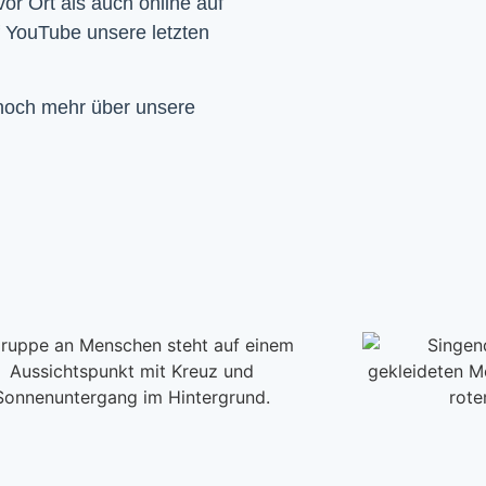
Wir feiern Gottesdienst – Sonntags um 10 Uhr sowohl vor Ort als auch online auf 
f YouTube unsere letzten 
 noch mehr über unsere