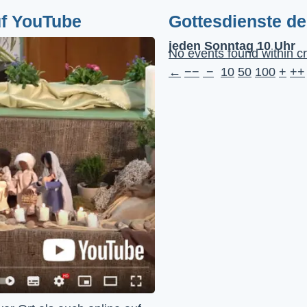
uf YouTube
Gottesdienste d
jeden Sonntag 10 Uhr
No events found within cr
←
−−
−
10
50
100
+
++