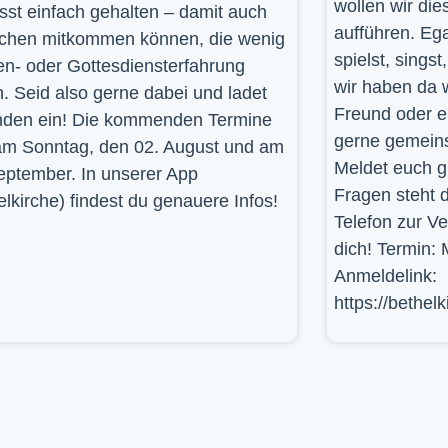
wollen wir die
st einfach gehalten – damit auch
aufführen. Ega
hen mitkommen können, die wenig
spielst, sings
en- oder Gottesdiensterfahrung
wir haben da 
. Seid also gerne dabei und ladet
Freund oder e
den ein! Die kommenden Termine
gerne gemein
am Sonntag, den 02. August und am
Meldet euch g
eptember. In unserer App
Fragen steht d
elkirche) findest du genauere Infos!
Telefon zur V
dich! Termin: 
Anmeldelink:
https://bethel