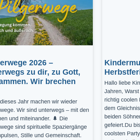
gerwege 2026 –
Kindermus
erwegs zu dir, zu Gott,
Herbstfer
ammen. Wir brechen
Hallo liebe K
Jahren, Warst
richtig coolen
dieses Jahr machen wir wieder
dem Gleichnis
rwege. Wir sind unterwegs – mit den
beiden Söhnen
en und miteinander. 🌲 Die
gefeiert.Du bi
rwege sind spirituelle Spaziergänge
coolsten Part
mpulsen, Stille und Gemeinschaft.