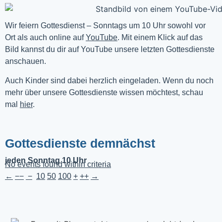
Wir feiern Gottesdienst – Sonntags um 10 Uhr sowohl vor 
Ort als auch online auf 
YouTube
. Mit einem Klick auf das 
Bild kannst du dir auf YouTube unsere letzten Gottesdienste 
anschauen. 
Auch Kinder sind dabei herzlich eingeladen. Wenn du noch
mehr über unsere Gottesdienste wissen möchtest, schau
mal
hier
.
Gottesdienste demnächst
jeden Sonntag 10 Uhr
No events found within criteria
←
−−
−
10
50
100
+
++
→