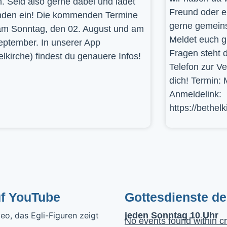
. Seid also gerne dabei und ladet
Freund oder e
den ein! Die kommenden Termine
gerne gemein
am Sonntag, den 02. August und am
Meldet euch g
eptember. In unserer App
Fragen steht d
elkirche) findest du genauere Infos!
Telefon zur V
dich! Termin: 
Anmeldelink:
https://bethel
uf YouTube
Gottesdienste d
jeden Sonntag 10 Uhr
No events found within cr