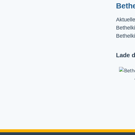
Beth
Aktuell
Bethelki
Bethelk
Lade d