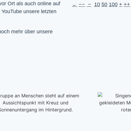
Wir feiern Gottesdienst – Sonntags um 10 Uhr sowohl vor Ort als auch online auf 
←
−−
−
10
50
100
+
++
f YouTube unsere letzten 
 noch mehr über unsere