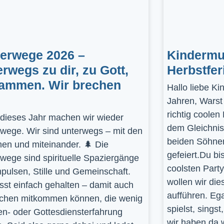
gerwege 2026 –
Kindermus
erwegs zu dir, zu Gott,
Herbstfer
ammen. Wir brechen
Hallo liebe K
Jahren, Warst
richtig coolen
dieses Jahr machen wir wieder
dem Gleichnis
rwege. Wir sind unterwegs – mit den
beiden Söhnen
en und miteinander. 🌲 Die
gefeiert.Du bi
rwege sind spirituelle Spaziergänge
coolsten Part
mpulsen, Stille und Gemeinschaft.
wollen wir die
st einfach gehalten – damit auch
aufführen. Ega
hen mitkommen können, die wenig
spielst, sings
en- oder Gottesdiensterfahrung
wir haben da 