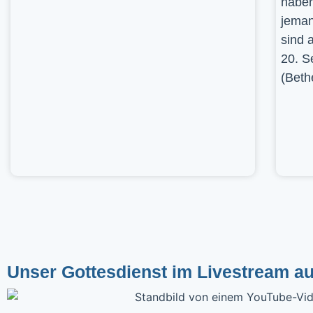
haben
jeman
sind 
20. S
(Beth
Unser Gottesdienst im Livestream a