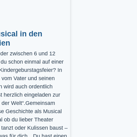
ical in den
ien
inder zwischen 6 und 12
 du schon einmal auf einer
 Kindergeburstagsfeier? In
 vom Vater und seinen
 wird auch ordentlich
st herzlich eingeladen zur
y der Welt“.Gemeinsam
se Geschichte als Musical
l ob du lieber Theater
t, tanzt oder Kulissen baust –
was für dich…Du hast einen