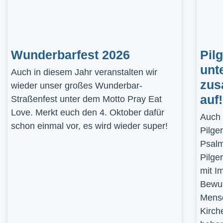
Wunderbarfest 2026
Pil
unt
Auch in diesem Jahr veranstalten wir
zus
wieder unser großes Wunderbar-
auf!
Straßenfest unter dem Motto Pray Eat
Love. Merkt euch den 4. Oktober dafür
Auch 
schon einmal vor, es wird wieder super!
Pilge
Psalm
Pilge
mit I
Bewus
Mensc
Kirch