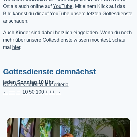
Ort als auch online auf 
YouTube
. Mit einem Klick auf das 
Bild kannst du dir auf YouTube unsere letzten Gottesdienste 
anschauen. 
Auch Kinder sind dabei herzlich eingeladen. Wenn du noch
mehr über unsere Gottesdienste wissen möchtest, schau
mal
hier
.
Gottesdienste demnächst
jeden Sonntag 10 Uhr
No events found within criteria
←
−−
−
10
50
100
+
++
→