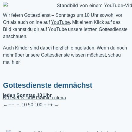
Wir feiern Gottesdienst – Sonntags um 10 Uhr sowohl vor 
Ort als auch online auf 
YouTube
. Mit einem Klick auf das 
Bild kannst du dir auf YouTube unsere letzten Gottesdienste 
anschauen. 
Auch Kinder sind dabei herzlich eingeladen. Wenn du noch
mehr über unsere Gottesdienste wissen möchtest, schau
mal
hier
.
Gottesdienste demnächst
jeden Sonntag 10 Uhr
No events found within criteria
←
−−
−
10
50
100
+
++
→