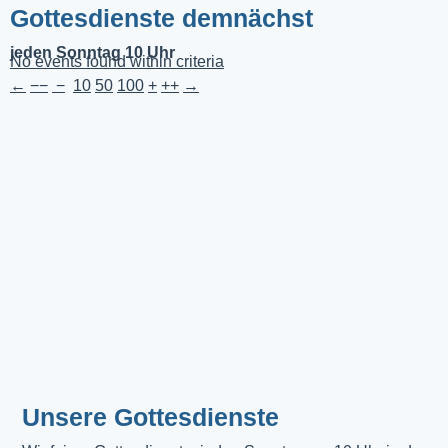
Gottesdienste demnächst
jeden Sonntag 10 Uhr
No events found within criteria
←
−−
−
10
50
100
+
++
→
Unsere Gottesdienste