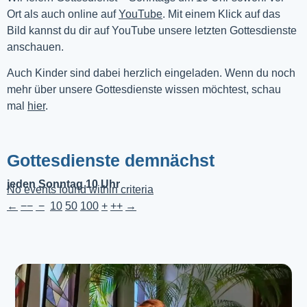
Ort als auch online auf 
YouTube
. Mit einem Klick auf das 
Bild kannst du dir auf YouTube unsere letzten Gottesdienste 
anschauen. 
Auch Kinder sind dabei herzlich eingeladen. Wenn du noch
mehr über unsere Gottesdienste wissen möchtest, schau
mal
hier
.
Gottesdienste demnächst
jeden Sonntag 10 Uhr
No events found within criteria
←
−−
−
10
50
100
+
++
→