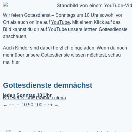
Wir feiern Gottesdienst – Sonntags um 10 Uhr sowohl vor 
Ort als auch online auf 
YouTube
. Mit einem Klick auf das 
Bild kannst du dir auf YouTube unsere letzten Gottesdienste 
anschauen. 
Auch Kinder sind dabei herzlich eingeladen. Wenn du noch
mehr über unsere Gottesdienste wissen möchtest, schau
mal
hier
.
Gottesdienste demnächst
jeden Sonntag 10 Uhr
No events found within criteria
←
−−
−
10
50
100
+
++
→