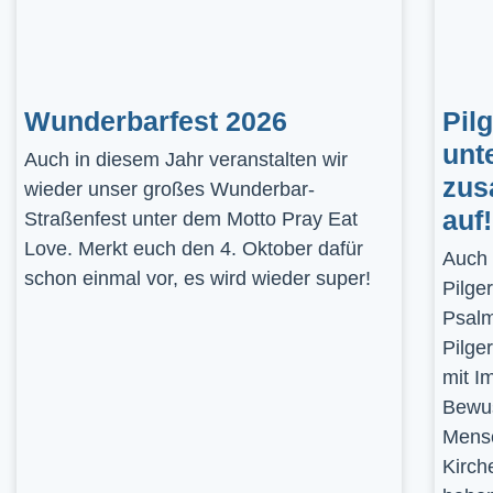
Wunderbarfest 2026
Pil
unt
Auch in diesem Jahr veranstalten wir
zus
wieder unser großes Wunderbar-
auf!
Straßenfest unter dem Motto Pray Eat
Love. Merkt euch den 4. Oktober dafür
Auch 
schon einmal vor, es wird wieder super!
Pilge
Psalm
Pilge
mit I
Bewus
Mensc
Kirch