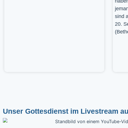
haben
jeman
sind 
20. S
(Beth
Unser Gottesdienst im Livestream a