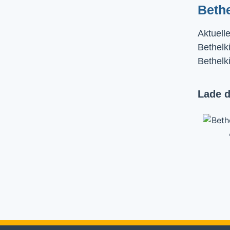
Beth
Aktuell
Bethelki
Bethelk
Lade d