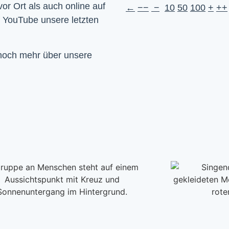
Wir feiern Gottesdienst – Sonntags um 10 Uhr sowohl vor Ort als auch online auf 
←
−−
−
10
50
100
+
++
f YouTube unsere letzten 
 noch mehr über unsere