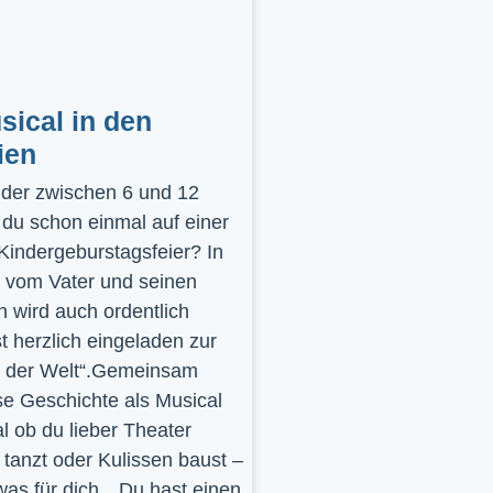
ical in den
ien
inder zwischen 6 und 12
 du schon einmal auf einer
 Kindergeburstagsfeier? In
 vom Vater und seinen
 wird auch ordentlich
st herzlich eingeladen zur
y der Welt“.Gemeinsam
se Geschichte als Musical
l ob du lieber Theater
t, tanzt oder Kulissen baust –
was für dich…Du hast einen