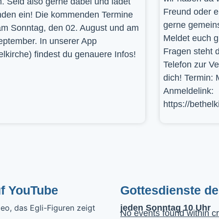
. Seid also gerne dabei und ladet
Freund oder e
den ein! Die kommenden Termine
gerne gemein
am Sonntag, den 02. August und am
Meldet euch g
eptember. In unserer App
Fragen steht d
elkirche) findest du genauere Infos!
Telefon zur V
dich! Termin: 
Anmeldelink:
https://bethel
uf YouTube
Gottesdienste d
jeden Sonntag 10 Uhr
No events found within cr