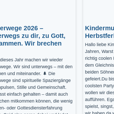
gerwege 2026 –
Kindermus
erwegs zu dir, zu Gott,
Herbstfer
ammen. Wir brechen
Hallo liebe K
Jahren, Warst
richtig coolen
dieses Jahr machen wir wieder
dem Gleichnis
rwege. Wir sind unterwegs – mit den
beiden Söhnen
en und miteinander. 🌲 Die
gefeiert.Du bi
rwege sind spirituelle Spaziergänge
coolsten Part
mpulsen, Stille und Gemeinschaft.
wollen wir die
st einfach gehalten – damit auch
aufführen. Ega
hen mitkommen können, die wenig
spielst, sings
en- oder Gottesdiensterfahrung
wir haben da 