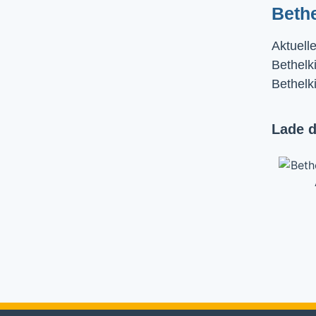
Beth
Aktuell
Bethelki
Bethelk
Lade d