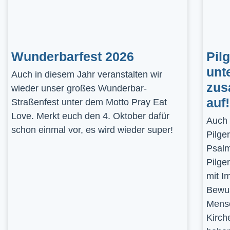
Wunderbarfest 2026
Pil
unt
Auch in diesem Jahr veranstalten wir
zus
wieder unser großes Wunderbar-
auf!
Straßenfest unter dem Motto Pray Eat
Love. Merkt euch den 4. Oktober dafür
Auch 
schon einmal vor, es wird wieder super!
Pilge
Psalm
Pilge
mit I
Bewus
Mensc
Kirch