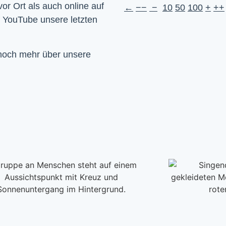
Wir feiern Gottesdienst – Sonntags um 10 Uhr sowohl vor Ort als auch online auf 
←
−−
−
10
50
100
+
++
f YouTube unsere letzten 
 noch mehr über unsere