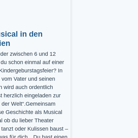
ical in den
ien
inder zwischen 6 und 12
 du schon einmal auf einer
 Kindergeburstagsfeier? In
 vom Vater und seinen
 wird auch ordentlich
st herzlich eingeladen zur
y der Welt“.Gemeinsam
se Geschichte als Musical
l ob du lieber Theater
t, tanzt oder Kulissen baust –
was für dich…Du hast einen