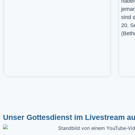
haben
jeman
sind 
20. S
(Beth
Unser Gottesdienst im Livestream a