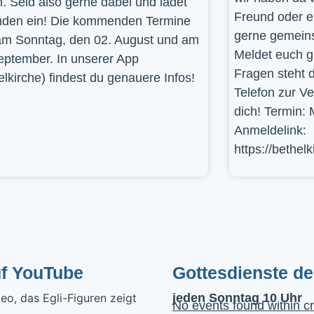
. Seid also gerne dabei und ladet
Freund oder e
den ein! Die kommenden Termine
gerne gemein
am Sonntag, den 02. August und am
Meldet euch g
eptember. In unserer App
Fragen steht d
elkirche) findest du genauere Infos!
Telefon zur V
dich! Termin: 
Anmeldelink:
https://bethel
uf YouTube
Gottesdienste d
jeden Sonntag 10 Uhr
No events found within cr