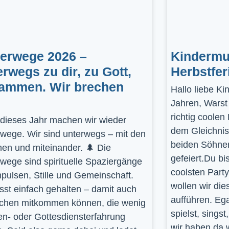
gerwege 2026 –
Kindermus
erwegs zu dir, zu Gott,
Herbstfer
ammen. Wir brechen
Hallo liebe K
Jahren, Warst
richtig coolen
dieses Jahr machen wir wieder
dem Gleichnis
rwege. Wir sind unterwegs – mit den
beiden Söhnen
en und miteinander. 🌲 Die
gefeiert.Du bi
rwege sind spirituelle Spaziergänge
coolsten Part
mpulsen, Stille und Gemeinschaft.
wollen wir die
st einfach gehalten – damit auch
aufführen. Ega
hen mitkommen können, die wenig
spielst, sings
en- oder Gottesdiensterfahrung
wir haben da 