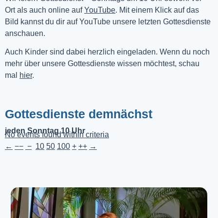
Ort als auch online auf 
YouTube
. Mit einem Klick auf das 
Bild kannst du dir auf YouTube unsere letzten Gottesdienste 
anschauen. 
Auch Kinder sind dabei herzlich eingeladen. Wenn du noch
mehr über unsere Gottesdienste wissen möchtest, schau
mal
hier
.
Gottesdienste demnächst
jeden Sonntag 10 Uhr
No events found within criteria
←
−−
−
10
50
100
+
++
→