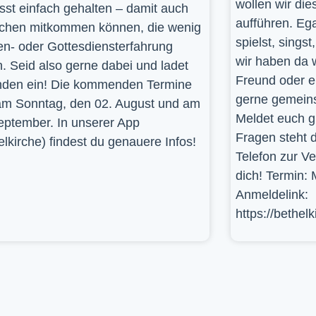
wollen wir die
st einfach gehalten – damit auch
aufführen. Ega
hen mitkommen können, die wenig
spielst, sings
en- oder Gottesdiensterfahrung
wir haben da 
. Seid also gerne dabei und ladet
Freund oder e
den ein! Die kommenden Termine
gerne gemein
am Sonntag, den 02. August und am
Meldet euch g
eptember. In unserer App
Fragen steht d
elkirche) findest du genauere Infos!
Telefon zur V
dich! Termin: 
Anmeldelink:
https://bethel