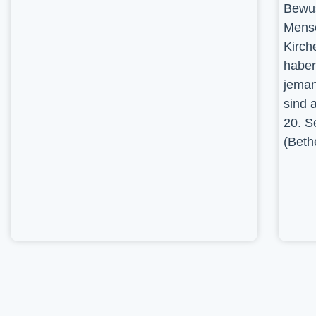
Bewus
Mensc
Kirch
haben
jeman
sind 
20. S
(Beth