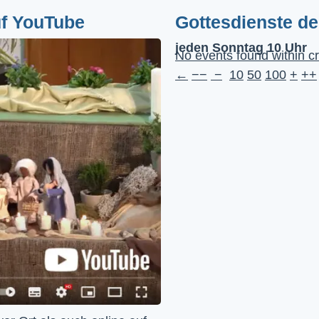
uf YouTube
Gottesdienste d
jeden Sonntag 10 Uhr
No events found within cr
←
−−
−
10
50
100
+
++