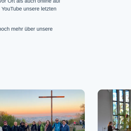
Wir feiern Gottesdienst – Sonntags um 10 Uhr sowohl vor Ort als auch online auf 
f YouTube unsere letzten 
 noch mehr über unsere