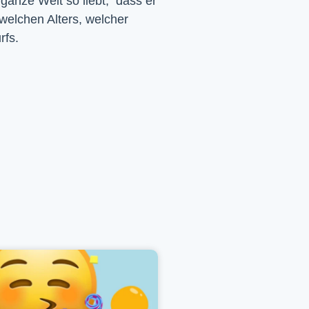
 ganze Welt so liebt, dass er
 welchen Alters, welcher
rfs.