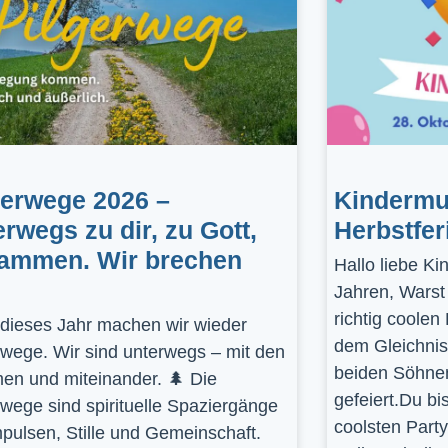
gerwege 2026 –
Kindermus
erwegs zu dir, zu Gott,
Herbstfer
ammen. Wir brechen
Hallo liebe K
Jahren, Warst
richtig coolen
dieses Jahr machen wir wieder
dem Gleichnis
rwege. Wir sind unterwegs – mit den
beiden Söhnen
en und miteinander. 🌲 Die
gefeiert.Du bi
rwege sind spirituelle Spaziergänge
coolsten Part
mpulsen, Stille und Gemeinschaft.