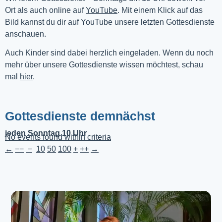
Ort als auch online auf 
YouTube
. Mit einem Klick auf das 
Bild kannst du dir auf YouTube unsere letzten Gottesdienste 
anschauen. 
Auch Kinder sind dabei herzlich eingeladen. Wenn du noch
mehr über unsere Gottesdienste wissen möchtest, schau
mal
hier
.
Gottesdienste demnächst
jeden Sonntag 10 Uhr
No events found within criteria
←
−−
−
10
50
100
+
++
→