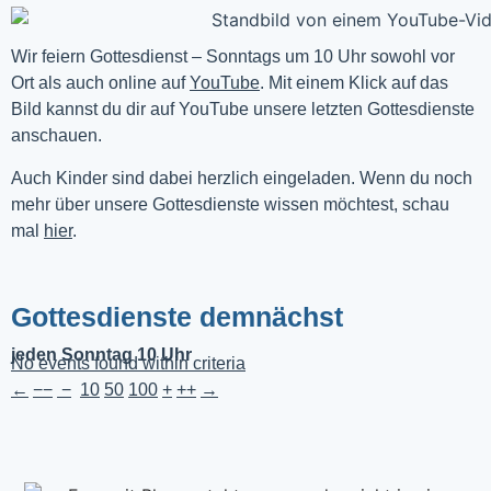
Wir feiern Gottesdienst – Sonntags um 10 Uhr sowohl vor 
Ort als auch online auf 
YouTube
. Mit einem Klick auf das 
Bild kannst du dir auf YouTube unsere letzten Gottesdienste 
anschauen. 
Auch Kinder sind dabei herzlich eingeladen. Wenn du noch
mehr über unsere Gottesdienste wissen möchtest, schau
mal
hier
.
Gottesdienste demnächst
jeden Sonntag 10 Uhr
No events found within criteria
←
−−
−
10
50
100
+
++
→