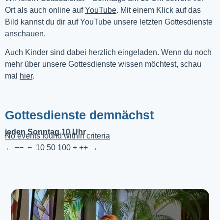
Ort als auch online auf 
YouTube
. Mit einem Klick auf das 
Bild kannst du dir auf YouTube unsere letzten Gottesdienste 
anschauen. 
Auch Kinder sind dabei herzlich eingeladen. Wenn du noch
mehr über unsere Gottesdienste wissen möchtest, schau
mal
hier
.
Gottesdienste demnächst
jeden Sonntag 10 Uhr
No events found within criteria
←
−−
−
10
50
100
+
++
→