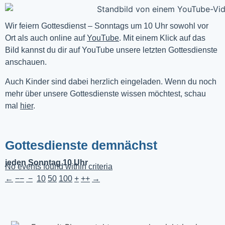
Wir feiern Gottesdienst – Sonntags um 10 Uhr sowohl vor 
Ort als auch online auf 
YouTube
. Mit einem Klick auf das 
Bild kannst du dir auf YouTube unsere letzten Gottesdienste 
anschauen. 
Auch Kinder sind dabei herzlich eingeladen. Wenn du noch
mehr über unsere Gottesdienste wissen möchtest, schau
mal
hier
.
Gottesdienste demnächst
jeden Sonntag 10 Uhr
No events found within criteria
←
−−
−
10
50
100
+
++
→