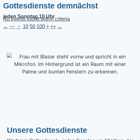
Gottesdienste demnächst
jeden Sonntag 10 Uhr
No events found within criteria
←
−−
−
10
50
100
+
++
→
Unsere Gottesdienste