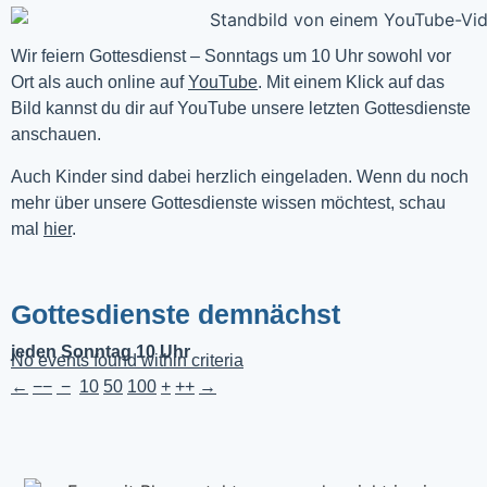
Wir feiern Gottesdienst – Sonntags um 10 Uhr sowohl vor 
Ort als auch online auf 
YouTube
. Mit einem Klick auf das 
Bild kannst du dir auf YouTube unsere letzten Gottesdienste 
anschauen. 
Auch Kinder sind dabei herzlich eingeladen. Wenn du noch
mehr über unsere Gottesdienste wissen möchtest, schau
mal
hier
.
Gottesdienste demnächst
jeden Sonntag 10 Uhr
No events found within criteria
←
−−
−
10
50
100
+
++
→