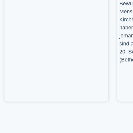
Bewus
Mensc
Kirch
haben
jeman
sind 
20. S
(Beth