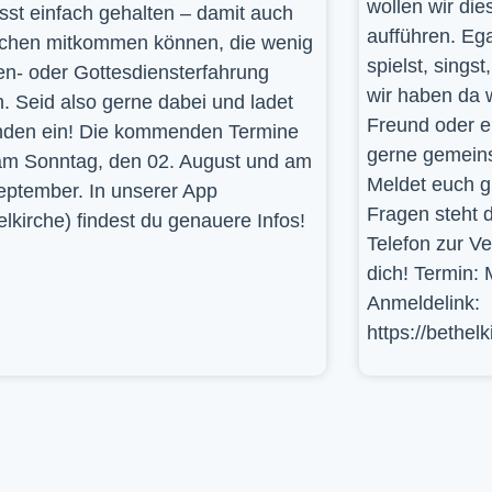
wollen wir die
st einfach gehalten – damit auch
aufführen. Ega
hen mitkommen können, die wenig
spielst, sings
en- oder Gottesdiensterfahrung
wir haben da 
. Seid also gerne dabei und ladet
Freund oder e
den ein! Die kommenden Termine
gerne gemein
am Sonntag, den 02. August und am
Meldet euch g
eptember. In unserer App
Fragen steht d
elkirche) findest du genauere Infos!
Telefon zur V
dich! Termin: 
Anmeldelink:
https://bethel