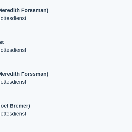
 Meredith Forssman)
ttesdienst
st
ttesdienst
 Meredith Forssman)
ttesdienst
Joel Bremer)
ttesdienst