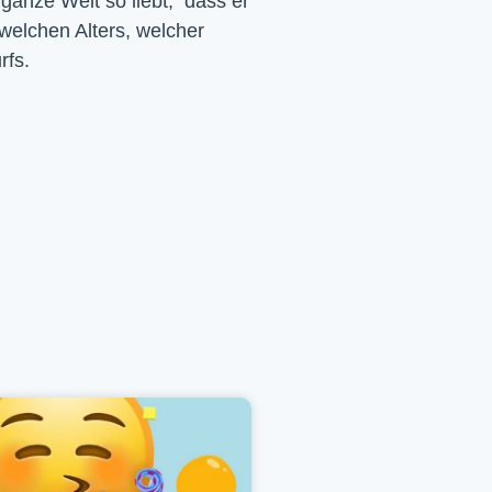
 ganze Welt so liebt, dass er
 welchen Alters, welcher
rfs.