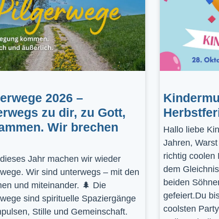
gerwege 2026 –
Kindermus
erwegs zu dir, zu Gott,
Herbstfer
ammen. Wir brechen
Hallo liebe K
Jahren, Warst
richtig coolen
dieses Jahr machen wir wieder
dem Gleichnis
rwege. Wir sind unterwegs – mit den
beiden Söhnen
en und miteinander. 🌲 Die
gefeiert.Du bi
rwege sind spirituelle Spaziergänge
coolsten Part
mpulsen, Stille und Gemeinschaft.