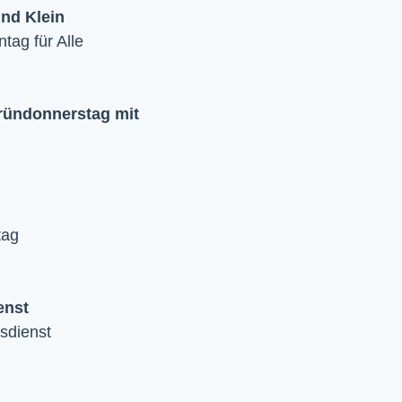
und Klein
tag für Alle
ründonnerstag mit
tag
enst
sdienst