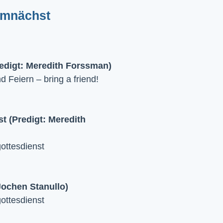
emnächst
edigt: Meredith Forssman)
Feiern – bring a friend!
 (Predigt: Meredith
ttesdienst
Jochen Stanullo)
ttesdienst