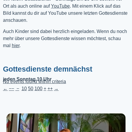
Ort als auch online auf 
YouTube
. Mit einem Klick auf das 
Bild kannst du dir auf YouTube unsere letzten Gottesdienste 
anschauen. 
Auch Kinder sind dabei herzlich eingeladen. Wenn du noch
mehr über unsere Gottesdienste wissen möchtest, schau
mal
hier
.
Gottesdienste demnächst
jeden Sonntag 10 Uhr
No events found within criteria
←
−−
−
10
50
100
+
++
→