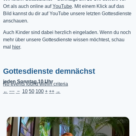
Ort als auch online auf 
YouTube
. Mit einem Klick auf das 
Bild kannst du dir auf YouTube unsere letzten Gottesdienste 
anschauen. 
Auch Kinder sind dabei herzlich eingeladen. Wenn du noch
mehr über unsere Gottesdienste wissen möchtest, schau
mal
hier
.
Gottesdienste demnächst
jeden Sonntag 10 Uhr
No events found within criteria
←
−−
−
10
50
100
+
++
→