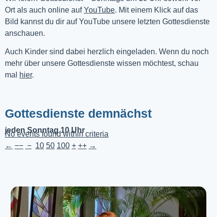
Ort als auch online auf 
YouTube
. Mit einem Klick auf das 
Bild kannst du dir auf YouTube unsere letzten Gottesdienste 
anschauen. 
Auch Kinder sind dabei herzlich eingeladen. Wenn du noch
mehr über unsere Gottesdienste wissen möchtest, schau
mal
hier
.
Gottesdienste demnächst
jeden Sonntag 10 Uhr
No events found within criteria
←
−−
−
10
50
100
+
++
→