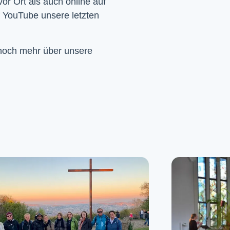
Wir feiern Gottesdienst – Sonntags um 10 Uhr sowohl vor Ort als auch online auf 
f YouTube unsere letzten 
 noch mehr über unsere