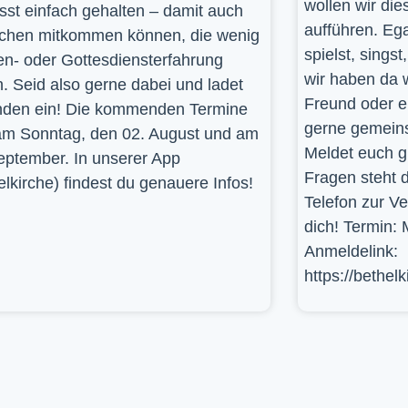
wollen wir die
st einfach gehalten – damit auch
aufführen. Ega
hen mitkommen können, die wenig
spielst, sings
en- oder Gottesdiensterfahrung
wir haben da 
. Seid also gerne dabei und ladet
Freund oder e
den ein! Die kommenden Termine
gerne gemein
am Sonntag, den 02. August und am
Meldet euch g
eptember. In unserer App
Fragen steht d
elkirche) findest du genauere Infos!
Telefon zur V
dich! Termin: 
Anmeldelink:
https://bethel