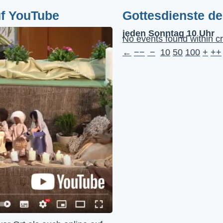
uf YouTube
Gottesdienste d
jeden Sonntag 10 Uhr
No events found within cr
←
−−
−
10
50
100
+
++