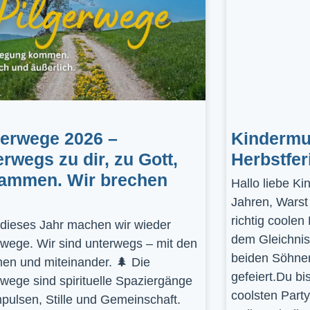
gerwege 2026 –
Kindermus
erwegs zu dir, zu Gott,
Herbstfer
ammen. Wir brechen
Hallo liebe K
Jahren, Warst
richtig coolen
dieses Jahr machen wir wieder
dem Gleichnis
rwege. Wir sind unterwegs – mit den
beiden Söhnen
en und miteinander. 🌲 Die
gefeiert.Du bi
rwege sind spirituelle Spaziergänge
coolsten Part
mpulsen, Stille und Gemeinschaft.