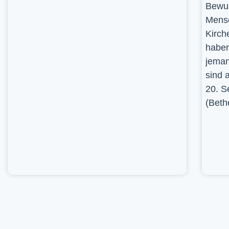
Bewus
Mensc
Kirch
haben
jeman
sind 
20. S
(Beth