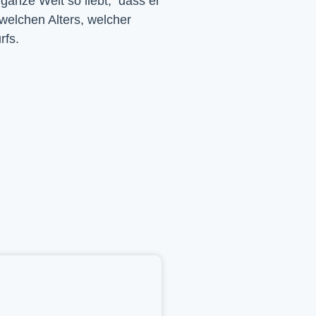
 ganze Welt so liebt, dass er
 welchen Alters, welcher
rfs.